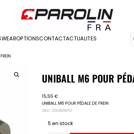
R
SWEAR
OPTIONS
CONTACT
ACTUALITES
Occasions
 FREIN
UNIBALL M6 POUR PÉDA
15,55
€
UNIBALL M6 POUR PÉDALE DE FREIN
SKU:
20UB06PD
5 en stock