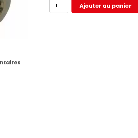
quantité
Ajouter au panier
de
UNIBALL
M6
POUR
PÉDALE
ntaires
DE
FREIN