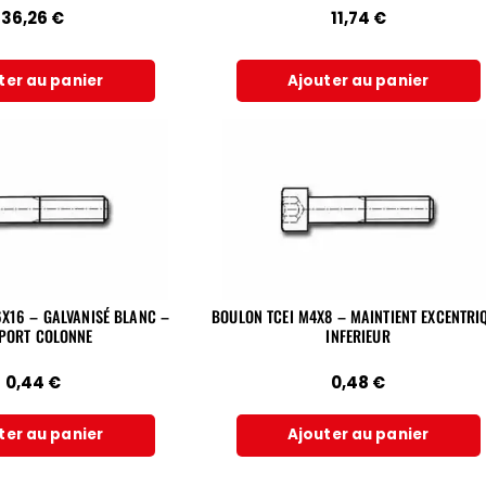
11,74
€
36,26
€
ter au panier
Ajouter au panier
X16 – GALVANISÉ BLANC –
BOULON TCEI M4X8 – MAINTIENT EXCENTRI
PORT COLONNE
INFERIEUR
0,44
€
0,48
€
ter au panier
Ajouter au panier