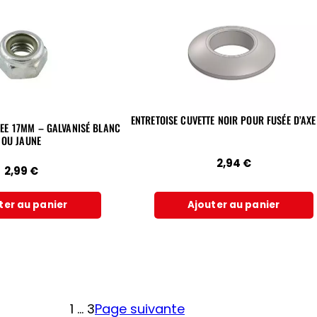
ENTRETOISE CUVETTE NOIR POUR FUSÉE D’AX
EE 17MM – GALVANISÉ BLANC
OU JAUNE
2,94
€
2,99
€
ter au panier
Ajouter au panier
1
…
3
Page suivante