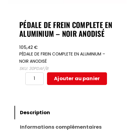
PÉDALE DE FREIN COMPLETE EN
ALUMINIUM – NOIR ANODISÉ
105,42
€
PÉDALE DE FREIN COMPLETE EN ALUMINIUM –
NOIR ANODISÉ
SKU:
30PDAF/B
quantité
Ajouter au panier
de
PÉDALE
DE
FREIN
Description
COMPLETE
Informations complémentaires
EN