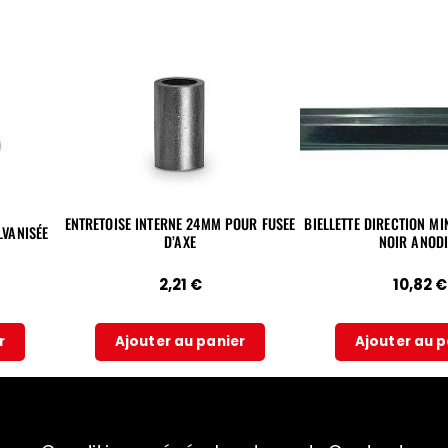
ENTRETOISE INTERNE 24MM POUR FUSEE
BIELLETTE DIRECTION M
D’AXE
NOIR ANODI
2,21
€
10,82
€
r
Ajouter au panier
Ajouter au p