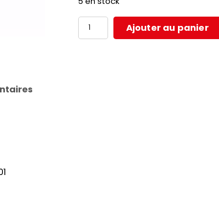
5 en stock
quantité
Ajouter au panier
de
PISTON
22X41
POUR
ntaires
POMPE
DE
FREIN
AP-
RACE
01
01