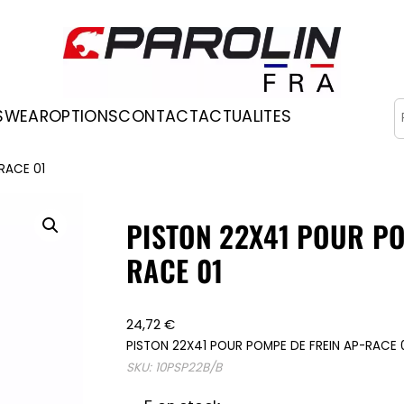
R
SWEAR
OPTIONS
CONTACT
ACTUALITES
Occasions
RACE 01
PISTON 22X41 POUR PO
RACE 01
24,72
€
PISTON 22X41 POUR POMPE DE FREIN AP-RACE 
SKU:
10PSP22B/B