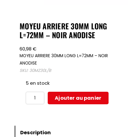
MOYEU ARRIERE 30MM LONG
L=72MM – NOIR ANODISE
60,98
€
MOYEU ARRIERE 30MM LONG L=72MM – NOIR
ANODISE
SKU:
30MZ30L/B
5 en stock
quantité
Ajouter au panier
de
MOYEU
ARRIERE
30MM
Description