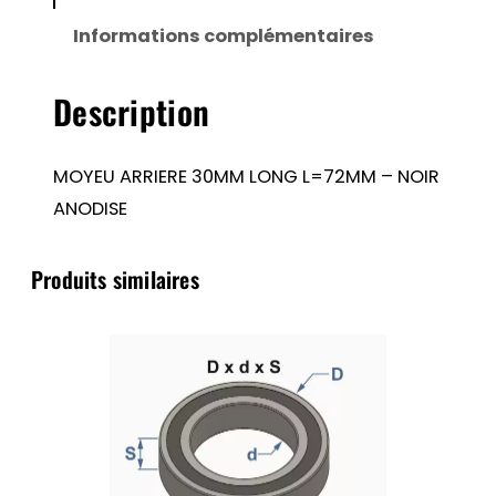
LONG
Informations complémentaires
L=72MM
–
Description
NOIR
ANODISE
MOYEU ARRIERE 30MM LONG L=72MM – NOIR
ANODISE
Produits similaires