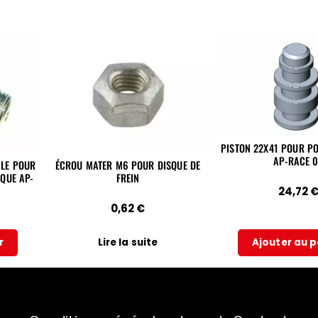
PISTON 22X41 POUR PO
AP-RACE 0
ILE POUR
ÉCROU MATER M6 POUR DISQUE DE
IQUE AP-
FREIN
24,72
0,62
€
r
Lire la suite
Ajouter au p