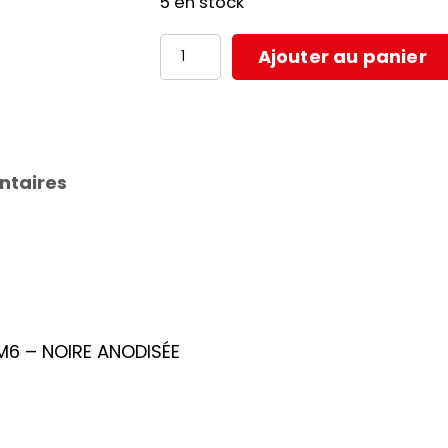
5 en stock
quantité
Ajouter au panier
de
ENTRETOISE
EN
ALLIAGE
ntaires
POUR
POMPE
DE
FREIN
M6
M6 – NOIRE ANODISÉE
–
NOIRE
ANODISÉE