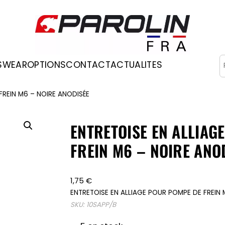
R
SWEAR
OPTIONS
CONTACT
ACTUALITES
Occasions
FREIN M6 – NOIRE ANODISÉE
ENTRETOISE EN ALLIAG
FREIN M6 – NOIRE ANO
1,75
€
ENTRETOISE EN ALLIAGE POUR POMPE DE FREIN 
SKU:
10SAPP/B