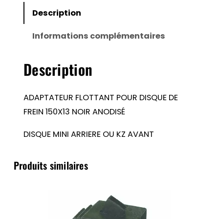
POUR
Description
DISQUE
Informations complémentaires
DE
FREIN
Description
150X13
NOIR
ANODISÉ
ADAPTATEUR FLOTTANT POUR DISQUE DE
FREIN 150X13 NOIR ANODISÉ
DISQUE MINI ARRIERE OU KZ AVANT
Produits similaires