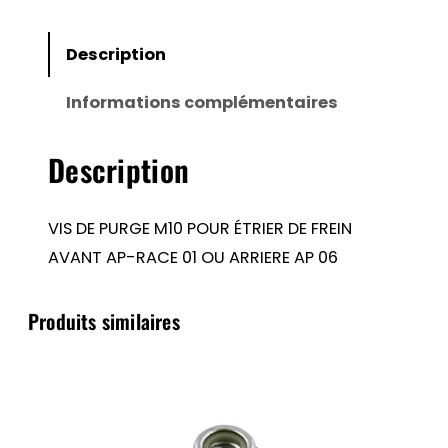
DE
PURGE
Description
M10
Informations complémentaires
POUR
ÉTRIER
Description
DE
FREIN
AVANT
VIS DE PURGE M10 POUR ÉTRIER DE FREIN
AP-
AVANT AP-RACE 01 OU ARRIERE AP 06
RACE
01
Produits similaires
OU
ARRIERE
AP
06