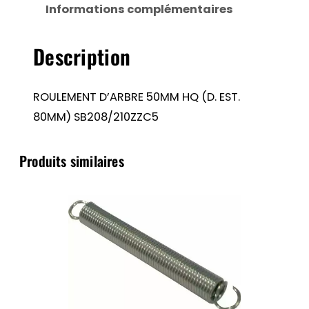
Informations complémentaires
(D.
EST.
Description
80MM)
SB208/210ZZC5
ROULEMENT D’ARBRE 50MM HQ (D. EST.
80MM) SB208/210ZZC5
Produits similaires