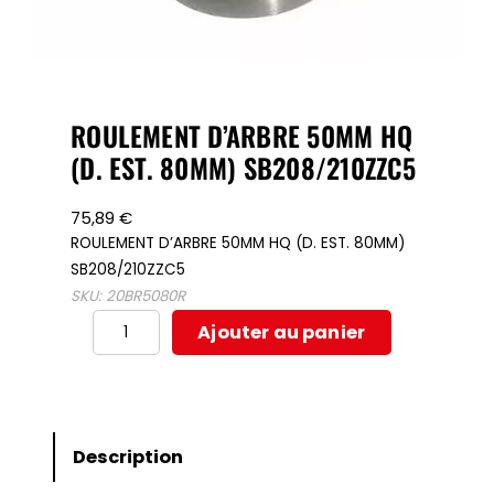
ROULEMENT D’ARBRE 50MM HQ
(D. EST. 80MM) SB208/210ZZC5
75,89
€
ROULEMENT D’ARBRE 50MM HQ (D. EST. 80MM)
SB208/210ZZC5
SKU:
20BR5080R
quantité
Ajouter au panier
de
ROULEMENT
D’ARBRE
50MM
Description
HQ