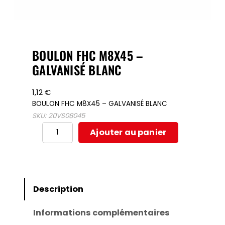
BOULON FHC M8X45 –
GALVANISÉ BLANC
1,12
€
BOULON FHC M8X45 – GALVANISÉ BLANC
SKU:
20VS08045
quantité
Ajouter au panier
de
BOULON
FHC
M8X45
Description
–
Informations complémentaires
GALVANISÉ