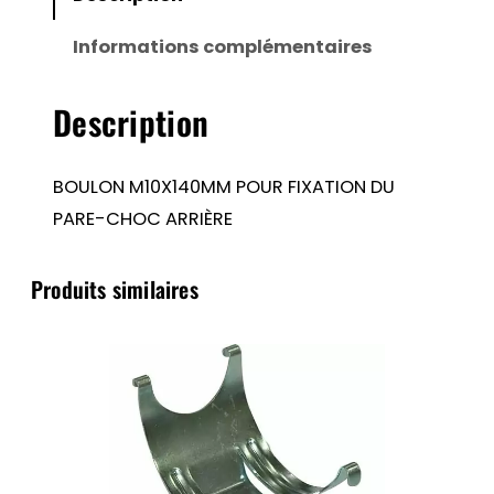
FIXATION
Informations complémentaires
DU
PARE-
Description
CHOC
ARRIÈRE
BOULON M10X140MM POUR FIXATION DU
PARE-CHOC ARRIÈRE
Produits similaires