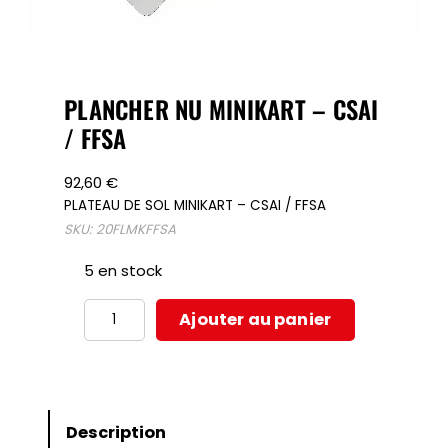
PLANCHER NU MINIKART – CSAI
/ FFSA
92,60
€
PLATEAU DE SOL MINIKART – CSAI / FFSA
SKU:
20FLMKFFSA
5 en stock
quantité
Ajouter au panier
de
PLANCHER
NU
MINIKART
Description