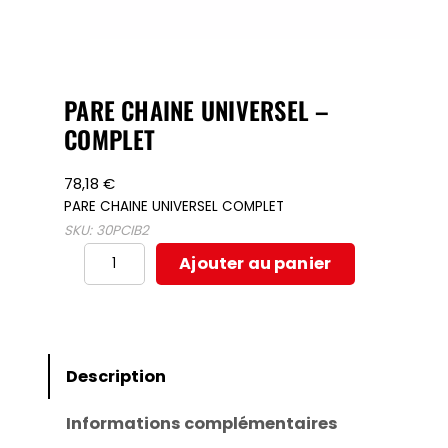
PARE CHAINE UNIVERSEL –
COMPLET
78,18
€
PARE CHAINE UNIVERSEL COMPLET
SKU:
30PCIB2
quantité
Ajouter au panier
de
PARE
CHAINE
UNIVERSEL
Description
–
Informations complémentaires
COMPLET