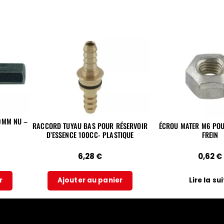
)
20MM NU –
RACCORD TUYAU BAS POUR RÉSERVOIR
ÉCROU MATER M6 POU
D’ESSENCE 100CC- PLASTIQUE
FREIN
6,28
€
0,62
€
r
Ajouter au panier
Lire la su