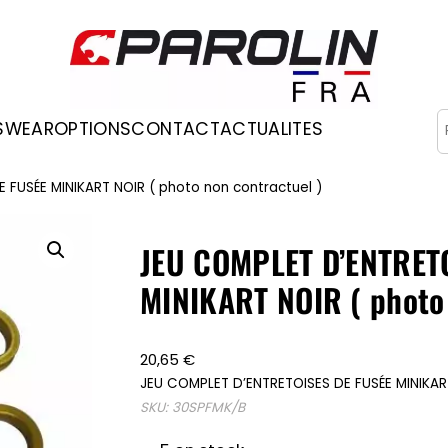
R
SWEAR
OPTIONS
CONTACT
ACTUALITES
Occasions
 FUSÉE MINIKART NOIR ( photo non contractuel )
JEU COMPLET D’ENTRET
MINIKART NOIR ( photo 
20,65
€
JEU COMPLET D’ENTRETOISES DE FUSÉE MINIKART
SKU:
30SPFMK/B