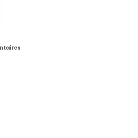
EXCENTRIQUE
BAS
3°
–
M8
ntaires
COMPLET