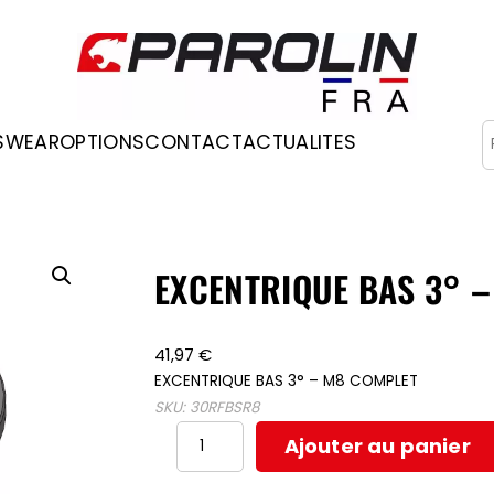
R
SWEAR
OPTIONS
CONTACT
ACTUALITES
Occasions
EXCENTRIQUE BAS 3° 
41,97
€
EXCENTRIQUE BAS 3° – M8 COMPLET
SKU:
30RFBSR8
quantité
Ajouter au panier
de