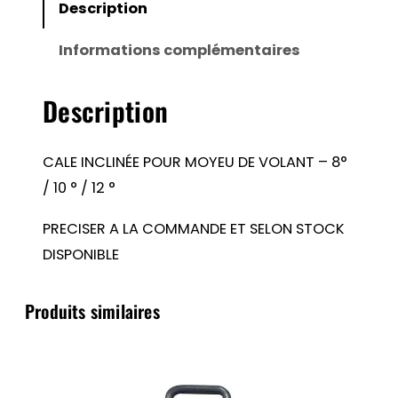
POUR
Description
MOYEU
Informations complémentaires
DE
VOLANT
Description
–
8°
/
CALE INCLINÉE POUR MOYEU DE VOLANT – 8°
10
/ 10 ° / 12 °
°
PRECISER A LA COMMANDE ET SELON STOCK
/
DISPONIBLE
12
°
Produits similaires